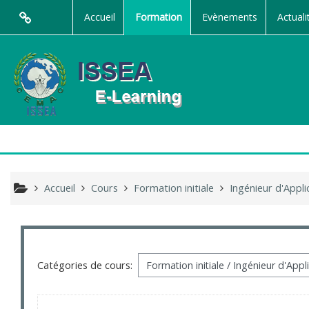
Passer au contenu principal
Accueil
Formation
Evènements
Actuali
Accueil
Cours
Formation initiale
Ingénieur d'Applic
Catégories de cours: