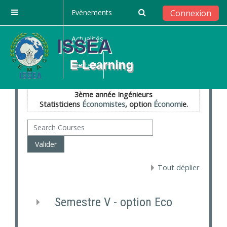
Passer au contenu principal
Evènements
Connexion
Panneau latéral
Actualités
Catégories de cours:
Contact
3ème année Ingénieurs
Statisticiens
Économistes
, option
Économi
e.
Search Courses
Valider
Tout déplier
Semestre V - option Eco