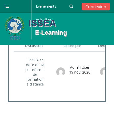
Passer au contenu principal
Evènements
Connexion
Panneau latéral
Actualités
Annonces du site
Nouvelles diverses et annonces
Contact
Discussion
lancée par
Dernier 
Statut
Liste des discussions. Affichage de 
L'ISSEA se
dote de sa
Admin User
plateforme
19 nov. 2020
de
formation
à distance