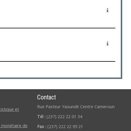
Contact
Rue Pasteur Yaoundé Centre Cameroun
tistique et
Tél :
(237) 222 22 01 34
 monétaire de
Fax :
(237) 222 22 95 21