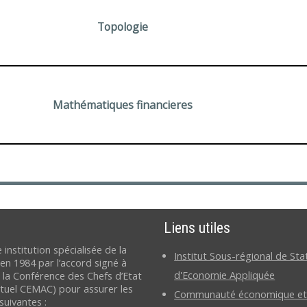
Topologie
Mathématiques financieres
Liens utiles
 institution spécialisée de la
Institut Sous-régional de Sta
n 1984 par l’accord signé à
d'Economie Appliquée
r la Conférence des Chefs d’Etat
tuel CEMAC) pour assurer les
Communauté économique et
suivantes :