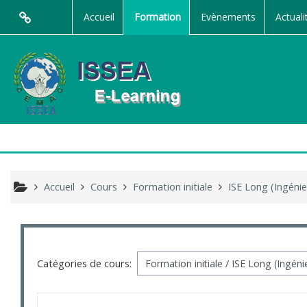
Passer au contenu principal
Accueil
Formation
Evènements
Actuali
Accueil
Cours
Formation initiale
ISE Long (Ingénie
Catégories de cours: