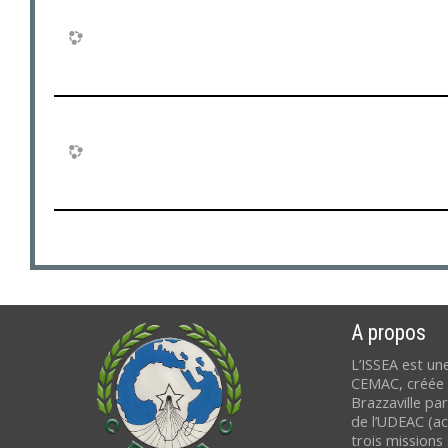
A propos
L’ISSEA est une
CEMAC, créée e
Brazzaville pa
de l’UDEAC (ac
trois missions 